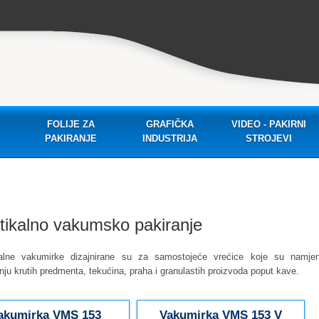
FOLIJE ZA
GRAFIČKA
VIDEO - PAKIRNI
PAKIRANJE
INDUSTRIJA
STROJEVI
tikalno vakumsko pakiranje
kalne vakumirke d
izajnirane
su za
samostojeće
vrećice koje su namjen
nju
krutih predmenta
,
tekućina,
praha i granulastih proizvoda poput kave.
akumirka VMS 153
Vakumirka VMS 153 V