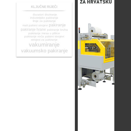
KLJUČNE RIJEČI
dozatori
doziranje
industrijsko pakiranje
linije za pakiranje
pakiranje
mali pakirni strojevi
pakiranje hrane
pakiranje kruha
pakiranje mesa u plitice
pakiranje voća
pakirni strojevi
strojevi za pakiranje
vakumiranje
vakuumsko pakiranje