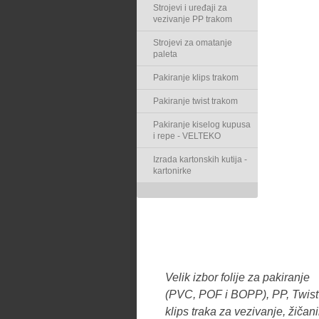
Strojevi i uređaji za
vezivanje PP trakom
Strojevi za omatanje
paleta
Pakiranje klips trakom
Pakiranje twist trakom
Pakiranje kiselog kupusa
i repe - VELTEKO
Izrada kartonskih kutija -
kartonirke
Velik izbor folije za pakiranje
(PVC, POF i BOPP), PP, Twist 
klips traka za vezivanje, žičan