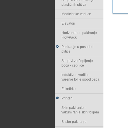
Strojevi za formiranje
plastičnih plitica
Medicinske varilice
Elevatori
Horizontalno pakiranje -
FlowPack
Pakiranje u posude i
plitice
Strojevi za čepljenje
boca - čepilice
Induktivne varilice -
varenje folije ispod čepa
Etiketirke
Printeri
Skin pakiranje -
vakumiranje skin folijom
Blister pakiranje