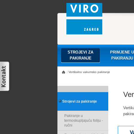
STROJEVI ZA
PRIMJENE U
PAKIRANJE
PAKIRANJU
: Vertikalno vakumsko pakiranje
Ver
Strojevi za pakiranje
Verti
pakira
Pakiranje u
termoskupljajuću foliju -
ručni
V