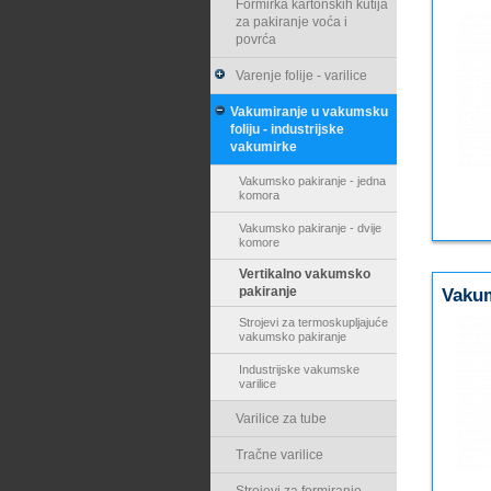
Formirka kartonskih kutija
za pakiranje voća i
povrća
Varenje folije - varilice
Vakumiranje u vakumsku
foliju - industrijske
vakumirke
Vakumsko pakiranje - jedna
komora
Vakumsko pakiranje - dvije
komore
Vertikalno vakumsko
pakiranje
Vaku
Strojevi za termoskupljajuće
vakumsko pakiranje
Industrijske vakumske
varilice
Varilice za tube
Tračne varilice