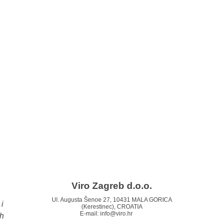
Viro Zagreb d.o.o.
Ul. Augusta Šenoe 27, 10431 MALA GORICA
i
(Kerestinec), CROATIA
E-mail:
info@viro.hr
ih