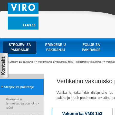
STROJEVI ZA
PRIMJENE U
FOLIJE ZA
PAKIRANJE
PAKIRANJU
PAKIRANJE
:
Strojevi za pakiranje
>>
Vakumiranje u vakumsku foliju - industrijske vakumirke
>> Vertika
Vertikalno vakumsko 
Strojevi za pakiranje
Vertikalne vakumirke d
izajnirane
su
pakiranju
krutih predmenta
,
tekućina,
p
Pakiranje u
termoskupljajuću foliju -
ručni
Vakumirka VMS 153