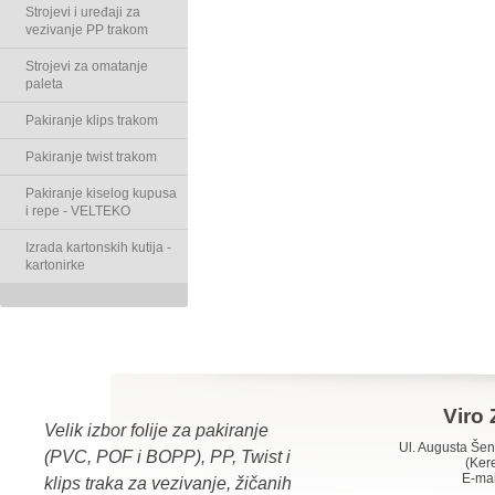
Strojevi i uređaji za
vezivanje PP trakom
Strojevi za omatanje
paleta
Pakiranje klips trakom
Pakiranje twist trakom
Pakiranje kiselog kupusa
i repe - VELTEKO
Izrada kartonskih kutija -
kartonirke
Viro 
Velik izbor folije za pakiranje
Ul. Augusta Š
(PVC, POF i BOPP), PP, Twist i
(Ker
E-mai
klips traka za vezivanje, žičanih