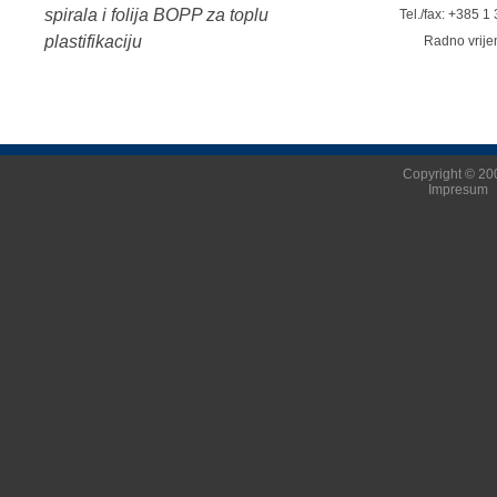
spirala i folija BOPP za toplu
Tel./fax: +385 
plastifikaciju
Radno vrij
Copyright © 200
Impresum