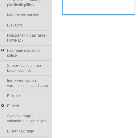
Strojevi za formiranje
plastičnih plitica
Medicinske varilice
Elevatori
Horizontalno pakiranje -
FlowPack
Pakiranje u posude i
plitice
Strojevi za čepljenje
boca - čepilice
Induktivne varilice -
varenje folije ispod čepa
Etiketirke
Printeri
Skin pakiranje -
vakumiranje skin folijom
Blister pakiranje