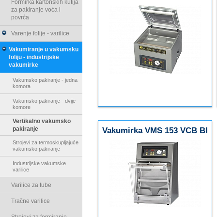
Formirka kartonskih kutija
za pakiranje voća i
povrća
Varenje folije - varilice
Vakumiranje u vakumsku
foliju - industrijske
vakumirke
Vakumsko pakiranje - jedna
komora
Vakumsko pakiranje - dvije
komore
Vertikalno vakumsko
pakiranje
Vakumirka VMS 153 VCB BI
active
Strojevi za termoskupljajuće
vakumsko pakiranje
Industrijske vakumske
varilice
Varilice za tube
Tračne varilice