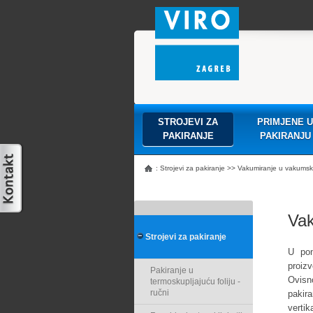
STROJEVI ZA
PRIMJENE U
PAKIRANJE
PAKIRANJU
:
Strojevi za pakiranje
>>
Vakumiranje u vakumsku 
Vak
Strojevi za pakiranje
U pon
proiz
Pakiranje u
Ovisn
termoskupljajuću foliju -
ručni
pakir
vertik