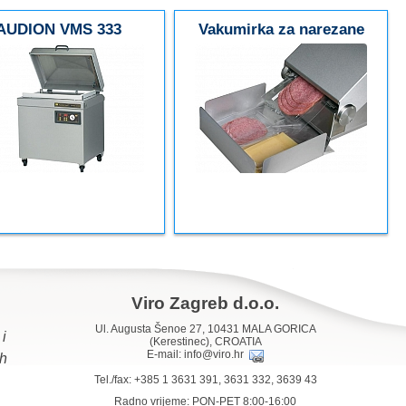
AUDION VMS 333
Vakumirka za narezane
prehrambene proizvode
Viro Zagreb d.o.o.
Ul. Augusta Šenoe 27, 10431 MALA GORICA
i
(Kerestinec), CROATIA
E-mail:
info@viro.hr
ih
Tel./fax: +385 1 3631 391, 3631 332, 3639 43
Radno vrijeme: PON-PET 8:00-16:00