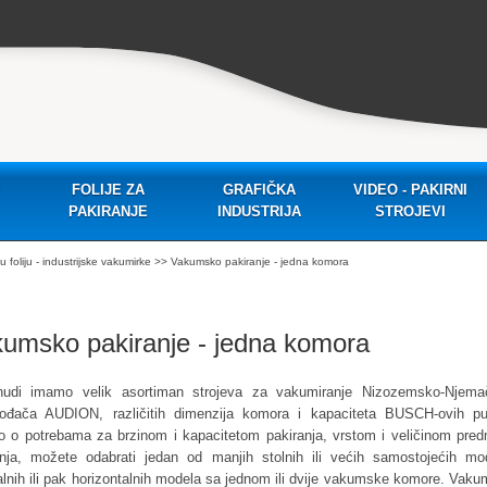
FOLIJE ZA
GRAFIČKA
VIDEO - PAKIRNI
PAKIRANJE
INDUSTRIJA
STROJEVI
foliju - industrijske vakumirke
>> Vakumsko pakiranje - jedna komora
umsko pakiranje - jedna komora
udi imamo velik asortiman strojeva za vakumiranje Nizozemsko-Njema
vođača AUDION, različitih dimenzija komora i kapaciteta BUSCH-ovih pu
o o potrebama za brzinom i kapacitetom pakiranja, vrstom i veličinom pre
anja, možete odabrati jedan od manjih stolnih ili većih samostojećih mo
alnih ili pak horizontalnih modela sa jednom ili dvije vakumske komore. Vaku