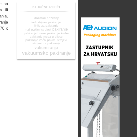
te sa
KLJUČNE RIJEČI
 ili
nja,
dozatori
doziranje
ranja
industrijsko pakiranje
linije za pakiranje
270 x
pakiranje
mali pakirni strojevi
pakiranje hrane
pakiranje kruha
pakiranje mesa u plitice
pakiranje voća
pakirni strojevi
strojevi za pakiranje
vakumiranje
vakuumsko pakiranje