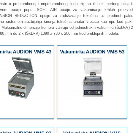
iste u prehrambenoj i neprehrambenoj industriji sa ili bez inertnog plina 
vom opcija poput SOFT AIR opcije za vakumiranje krhkih proizvoda
SION REDUCTION opcije za zadržavanje tekućina uz predmet pakira
no sistemom suzbijanja širenja tekućina unutar vrećice kao npr. kod paki
 Maksimalne dimenzije komora variraju od jednostrukih vakumirki (ŠxDxV) 
 80 mm do 2 x (ŠxDxV) 1090 x 730 x 280 mm kod preklopnih modela.
mirka AUDION VMS 43
Vakumirka AUDION VMS 53