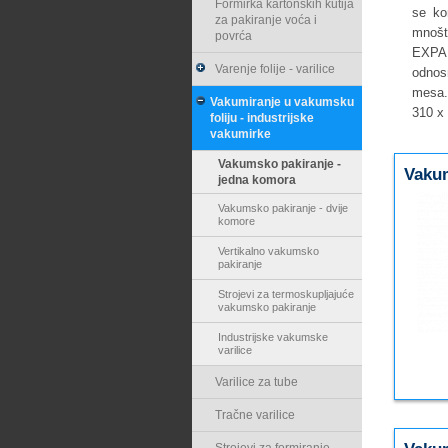
Formirka kartonskih kutija
se kor
za pakiranje voća i
mnošt
povrća
EXPAN
Varenje folije - varilice
odnos
mesa.
Vakumiranje u vakumsku
310 x
foliju - industrijske
vakumirke
Vakumsko pakiranje -
Vaku
jedna komora
Vakumsko pakiranje - dvije
komore
Vertikalno vakumsko
pakiranje
Strojevi za termoskupljajuće
vakumsko pakiranje
Industrijske vakumske
varilice
Varilice za tube
Tračne varilice