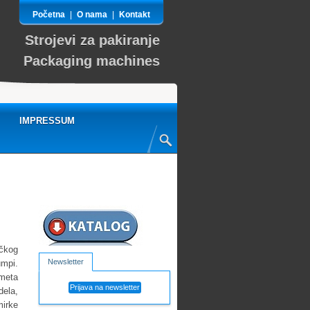
Početna
|
O nama
|
Kontakt
Strojevi za pakiranje
Packaging machines
IMPRESSUM
čkog
Newsletter
mpi.
dmeta
Prijava na newsletter
dela,
mirke