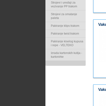
Strojevi i uređaji za
vezivanje PP trakom
Strojevi za omatanje
paleta
Vak
Pakiranje klips trakom
Pakiranje twist trakom
Pakiranje kiselog kupusa
i repe - VELTEKO
Izrada kartonskih kutija -
kartonirke
Vak