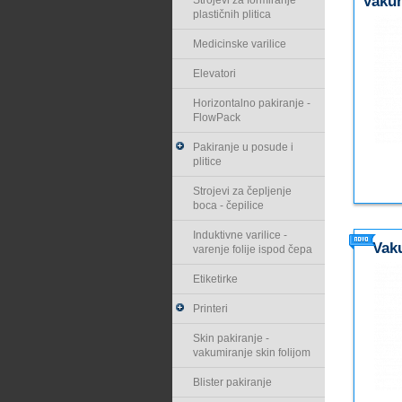
Vaku
Strojevi za formiranje
plastičnih plitica
Medicinske varilice
Elevatori
Horizontalno pakiranje -
FlowPack
Pakiranje u posude i
plitice
Strojevi za čepljenje
boca - čepilice
Induktivne varilice -
Vak
varenje folije ispod čepa
Etiketirke
Printeri
Skin pakiranje -
vakumiranje skin folijom
Blister pakiranje