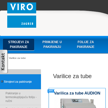
STROJEVI ZA
PRIMJENE U
FOLIJE ZA
PAKIRANJE
PAKIRANJU
PAKIRANJE
: Varilice za tube
Varilice za tube
Strojevi za pakiranje
Varilica za tube AUDION
Pakiranje u
termoskupljajuću foliju -
TUBE SEALER 50
ručni