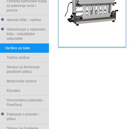
Formirka kartonskih kutija
za pakiranje voća i
povrća
Varenje folije - varilice
Vakumiranje u vakumsku
foliju - industrijske
vakumirke
Varilice za tube
Tračne varilice
Strojevi za formiranje
plastičnih plitica
Medicinske varilice
Elevatori
Horizontalno pakiranje -
FlowPack
Pakiranje u posude i
plitice
Strojevi za čepljenje