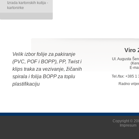
Izrada kartonskih kutija -
kartonirke
Viro 
Velik izbor folije za pakiranje
Ul. Augusta Š
(PVC, POF i BOPP), PP, Twist i
(Ker
E-mai
klips traka za vezivanje, žičanih
spirala i folija BOPP za toplu
Tel./fax: +385 
plastifikaciju
Radno vrij
Copyright © 200
Impresum