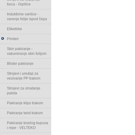
boca - čepilice
Induktivne varilice -
varenje folije ispod čepa
Etiketirke
Printeri
Skin pakiranje -
vakumiranje skin folijom
Blister pakiranje
Strojevi i uređaji za
vezivanje PP trakom
Strojevi za omatanje
paleta
Pakiranje klips trakom
Pakiranje twist trakom
Pakiranje kiselog kupusa
i repe - VELTEKO