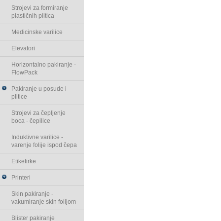
Strojevi za formiranje
plastičnih plitica
Medicinske varilice
Elevatori
Horizontalno pakiranje -
FlowPack
Pakiranje u posude i
plitice
Strojevi za čepljenje
boca - čepilice
Induktivne varilice -
varenje folije ispod čepa
Etiketirke
Printeri
Skin pakiranje -
vakumiranje skin folijom
Blister pakiranje