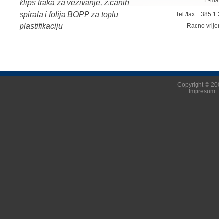
E-mai
klips traka za vezivanje, žičanih
spirala i folija BOPP za toplu
Tel./fax: +385 
plastifikaciju
Radno vrij
Copyright © 200
Impresum