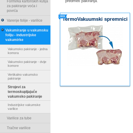
predmeti pakiranja.
Formirka kartonskih kutija
za pakiranje voća i
povrća
TermoVakuumski spremnici
Varenje folije - varilice
Vakumiranje u vakumsku
foliju - industrijske
vakumirke
Vakumsko pakiranje - jedna
komora
Vakumsko pakiranje - dvije
komore
Vertikalno vakumsko
pakiranje
Strojevi za
termoskupljajuće
vakumsko pakiranje
Industrijske vakumske
varilice
Varilice za tube
Tračne varilice