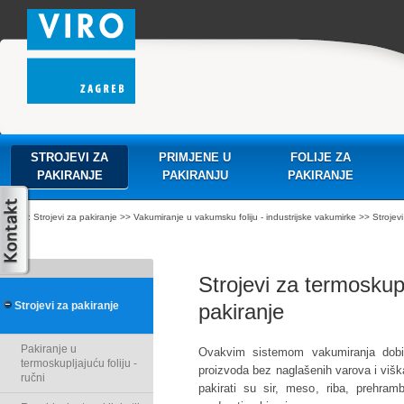
STROJEVI ZA
PRIMJENE U
FOLIJE ZA
PAKIRANJE
PAKIRANJU
PAKIRANJE
:
Strojevi za pakiranje
>>
Vakumiranje u vakumsku foliju - industrijske vakumirke
>> Strojevi
Strojevi za termosku
Strojevi za pakiranje
pakiranje
Pakiranje u
Ovakvim sistemom vakumiranja dobivat
termoskupljajuću foliju -
proizvoda bez naglašenih varova i višk
ručni
pakirati su sir, meso, riba, prehram