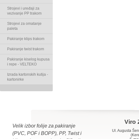
Strojevi i uređaji za
vezivanje PP trakom
Strojevi za omatanje
paleta
Pakiranje klips trakom
Pakiranje twist trakom
Pakiranje kiselog kupusa
i repe - VELTEKO
Izrada kartonskih kutija -
kartonirke
Viro 
Velik izbor folije za pakiranje
Ul. Augusta Š
(PVC, POF i BOPP), PP, Twist i
(Ker