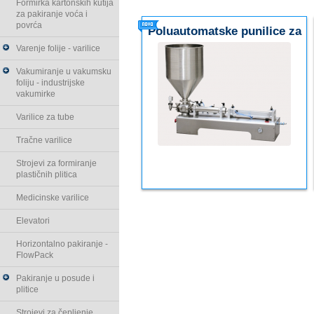
Formirka kartonskih kutija
za pakiranje voća i
povrća
Poluautomatske punilice za
med, kreme, masti
Varenje folije - varilice
Vakumiranje u vakumsku
foliju - industrijske
vakumirke
Varilice za tube
Tračne varilice
Strojevi za formiranje
plastičnih plitica
Medicinske varilice
Elevatori
Horizontalno pakiranje -
FlowPack
Pakiranje u posude i
plitice
Strojevi za čepljenje