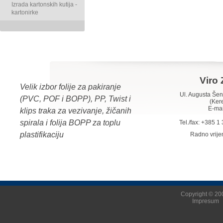
Izrada kartonskih kutija -
kartonirke
Viro 
Velik izbor folije za pakiranje
Ul. Augusta Š
(PVC, POF i BOPP), PP, Twist i
(Ker
E-mai
klips traka za vezivanje, žičanih
spirala i folija BOPP za toplu
Tel./fax: +385 
plastifikaciju
Radno vrij
Copyright © 200
Impresum