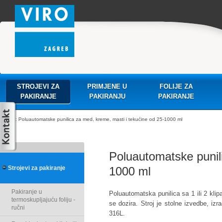
STROJEVI ZA
PRIMJENE U
FOLIJE ZA
PAKIRANJE
PAKIRANJU
PAKIRANJE
: Poluautomatske punilica za med, kreme, masti i tekućine od 25-1000 ml
Poluautomatske punili
Strojevi za pakiranje
1000 ml
Pakiranje u
Poluautomatska punilica sa 1 ili 2 kli
termoskupljajuću foliju -
se dozira. Stroj je stolne izvedbe, i
ručni
316L.