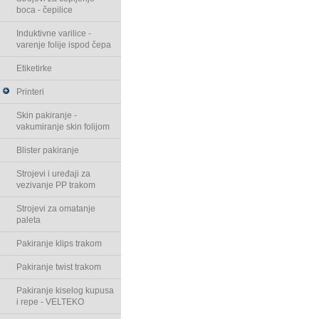
boca - čepilice
Induktivne varilice -
varenje folije ispod čepa
Etiketirke
Printeri
Skin pakiranje -
vakumiranje skin folijom
Blister pakiranje
Strojevi i uređaji za
vezivanje PP trakom
Strojevi za omatanje
paleta
Pakiranje klips trakom
Pakiranje twist trakom
Pakiranje kiselog kupusa
i repe - VELTEKO