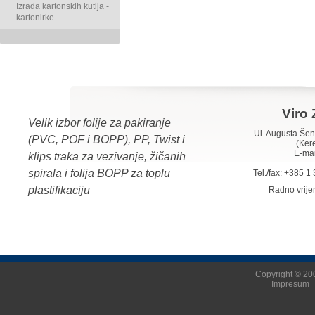
Izrada kartonskih kutija -
kartonirke
Viro 
Velik izbor folije za pakiranje
Ul. Augusta Š
(PVC, POF i BOPP), PP, Twist i
(Ker
E-mai
klips traka za vezivanje, žičanih
spirala i folija BOPP za toplu
Tel./fax: +385 
plastifikaciju
Radno vrij
Copyright © 200
Impresum