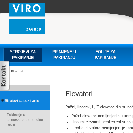
STROJEVI ZA
PRIMJENE U
FOLIJE ZA
PAKIRANJE
PAKIRANJU
PAKIRANJE
: Elevatori
Elevatori
Strojevi za pakiranje
Pužni, linearni, L, Z elevatori dio su 
Pakiranje u
Pužni elevatori namijenjeni su trans
termoskupljajuću foliju -
Linearni elevatori nemijenjeni su sv
ručni
L oblik elevatora nemijenjen je tam