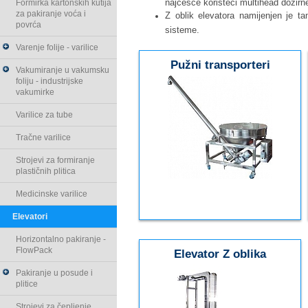
najčešće koristeći multihead dozirn
Formirka kartonskih kutija
za pakiranje voća i
Z oblik elevatora namijenjen je t
povrća
sisteme.
Varenje folije - varilice
Pužni transporteri
Vakumiranje u vakumsku
foliju - industrijske
vakumirke
Varilice za tube
Tračne varilice
Strojevi za formiranje
plastičnih plitica
Medicinske varilice
Elevatori
Horizontalno pakiranje -
FlowPack
Elevator Z oblika
Pakiranje u posude i
plitice
Strojevi za čepljenje