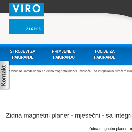
STROJEVI ZA
PRIMJENE U
FOLIJE ZA
PAKIRANJE
PAKIRANJU
PAKIRANJE
:
Vizualna komunikacija
>> Zidna magnetni planer - mjesečni - sa integriranim držačem ma
Zidna magnetni planer - mjesečni - sa integ
Zidna magnetni planer - 