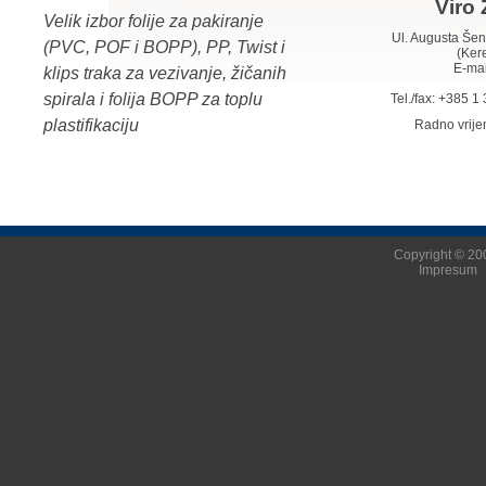
Viro 
Velik izbor folije za pakiranje
Ul. Augusta Š
(PVC, POF i BOPP), PP, Twist i
(Ker
E-mai
klips traka za vezivanje, žičanih
spirala i folija BOPP za toplu
Tel./fax: +385 
plastifikaciju
Radno vrij
Copyright © 200
Impresum