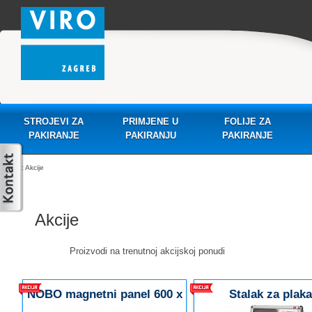
STROJEVI ZA
PRIMJENE U
FOLIJE ZA
PAKIRANJE
PAKIRANJU
PAKIRANJE
: Akcije
Akcije
Proizvodi na trenutnoj akcijskoj ponudi
NOBO magnetni panel 600 x
Stalak za plaka
900 mm
samostojeći – ALU