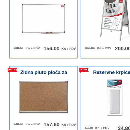
156.00
200.0
318.40
Kn + PDV
300.00
Kn + PDV
Kn + PDV
Zidna pluto ploča za
Rezervne krpice
čavliće, debljina pluta 3mm-
magnetni brisač
ne ostaju rupice,
aluminijski okvir
157.60
340.00
Kn + PDV
Kn + PDV
24.8
50.40
Kn + PDV