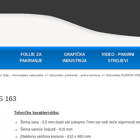
FOLIJE ZA
GRAFIČKA
VIDEO - PAKIRNI
PAKIRANJE
INDUSTRIJA
STROJEVI
foliju - industrijske vakumirke
>>
Vakumsko pakiranje - jedna komora
>> Vakumirka AUDION VM
S 163
Tehničke karakteristike:
Širina vara - 3,5 mm dupli var (ukupno 7mm var radi veće sigurnosti nep
Širina vareće čeljusti - 410 mm
Efektivna veličina komore - 410 x 460 mm