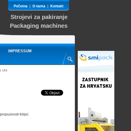
Početna
|
O nama
|
Kontakt
Strojevi za pakiranje
Packaging machines
IMPRESSUM
S 163
ropusnosti folije)