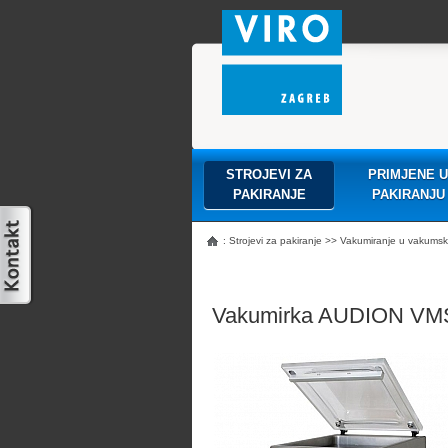
STROJEVI ZA
PRIMJENE U
PAKIRANJE
PAKIRANJU
:
Strojevi za pakiranje
>>
Vakumiranje u vakumsku 
Vakumirka AUDION VM