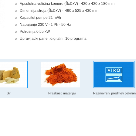
Apsolutna veličina komore (ŠxDxV) - 420 x 420 x 180 mm
Dimenzija stroja (ŠxDxV) - 490 x 525 x 430 mm
Kapacitet pumpe 21 m³/h
Napajanje 230 V - 1 Ph - 50 Hz
Potrošnja 0.55 kW
Upravljački panel: digitalni, 10 programa
Sir
Praškasti materijali
Raznovrsni predmeti pakiran