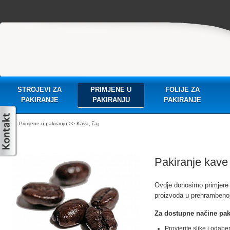
STROJEVI ZA
PRIMJENE U
FOLIJE ZA
PAKIRANJE
PAKIRANJU
PAKIRANJE
:
Primjene u pakiranju
>> Kava, čaj
Pakiranje kave
Ovdje donosimo primjere a
proizvoda u prehrambenoj 
Za dostupne načine pak
Provjerite slike i odaber