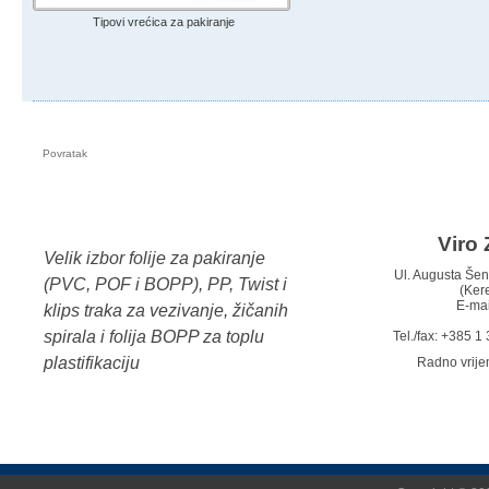
Tipovi vrećica za pakiranje
Povratak
Viro 
Velik izbor folije za pakiranje
Ul. Augusta Š
(PVC, POF i BOPP), PP, Twist i
(Ker
E-mai
klips traka za vezivanje, žičanih
spirala i folija BOPP za toplu
Tel./fax: +385 
plastifikaciju
Radno vrij