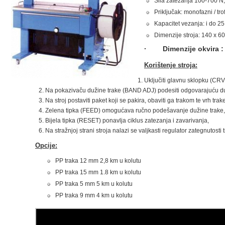
Sila zatezanja 100-700 N,
Priključak: monofazni / tro
Kapacitet vezanja: i do 2
Dimenzije stroja: 140 x 6
· Dimenzije okvira : 8
Korištenje stroja:
Uključiti glavnu sklopku (CRV
Na pokazivaču dužine trake (BAND ADJ) podesiti odgovarajuću d
Na stroj postaviti paket koji se pakira, obaviti ga trakom te vrh trak
Zelena tipka (FEED) omogućava ručno podešavanje dužine trake, tr
Bijela tipka (RESET) ponavlja ciklus zatezanja i zavarivanja,
Na stražnjoj strani stroja nalazi se valjkasti regulator zategnutost
Opcije:
PP traka 12 mm 2,8 km u kolutu
PP traka 15 mm 1.8 km u kolutu
PP traka 5 mm 5 km u kolutu
PP traka 9 mm 4 km u kolutu