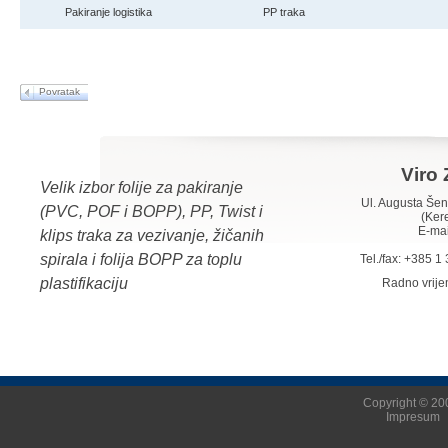
Pakiranje logistika
PP traka
Povratak
Viro 
Velik izbor folije za pakiranje
Ul. Augusta Š
(PVC, POF i BOPP), PP, Twist i
(Ker
E-mai
klips traka za vezivanje, žičanih
spirala i folija BOPP za toplu
Tel./fax: +385 
plastifikaciju
Radno vrij
Copyright © 200
Impresum