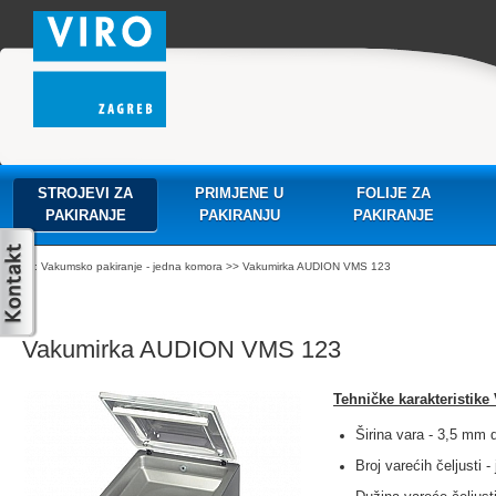
STROJEVI ZA
PRIMJENE U
FOLIJE ZA
PAKIRANJE
PAKIRANJU
PAKIRANJE
:
Vakumsko pakiranje - jedna komora
>> Vakumirka AUDION VMS 123
Vakumirka AUDION VMS 123
Tehničke karakteristike
Širina vara - 3,5 mm d
Broj varećih čeljusti -