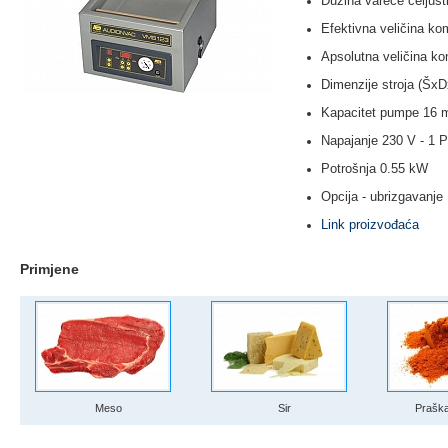
Dužina vareće čeljust
Efektivna veličina k
Apsolutna veličina k
Dimenzije stroja (Šx
Kapacitet pumpe 16 m
Napajanje 230 V - 1 P
Potrošnja 0.55 kW
Opcija - ubrizgavan
Link proizvođaća
Primjene
Meso
Sir
Praškas