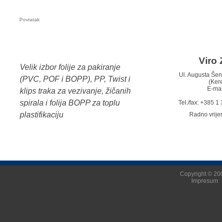
Povratak
Viro 
Velik izbor folije za pakiranje
Ul. Augusta Š
(PVC, POF i BOPP), PP, Twist i
(Ker
E-mai
klips traka za vezivanje, žičanih
spirala i folija BOPP za toplu
Tel./fax: +385 
plastifikaciju
Radno vrij
Copyright © 200
Impresum