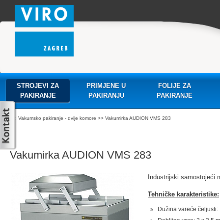
STROJEVI ZA
PRIMJENE U
FOLIJE ZA
PAKIRANJE
PAKIRANJU
PAKIRANJE
:
Vakumsko pakiranje - dvije komore
>> Vakumirka AUDION VMS 283
Vakumirka AUDION VMS 283
Industrijski samostojeći 
Tehničke karakteristike:
Dužina vareće čeljusti