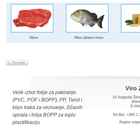
Meso
Riba i plodovi mora
Povratak
Viro 
Velik izbor folije za pakiranje
Ul. Augusta Š
(PVC, POF i BOPP), PP, Twist i
(Ker
E-mai
klips traka za vezivanje, žičanih
spirala i folija BOPP za toplu
Tel./fax: +385 
plastifikaciju
Radno vrij