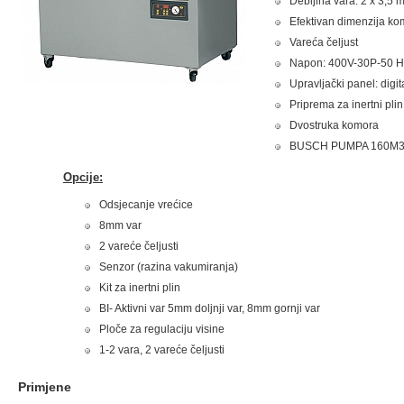
Debljina vara: 2 x 3,5 
Efektivan dimenzija k
Vareća čeljust
Napon: 400V-30P-50 H
Upravljački panel: digi
Priprema za inertni plin
Dvostruka komora
BUSCH PUMPA 160M3
Opcije:
Odsjecanje vrećice
8mm var
2 vareće čeljusti
Senzor (razina vakumiranja)
Kit za inertni plin
BI- Aktivni var 5mm doljnji var, 8mm gornji var
Ploče za regulaciju visine
1-2 vara, 2 vareće čeljusti
Primjene