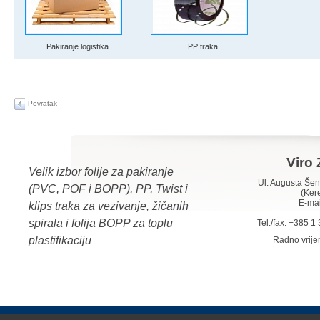
Pakiranje logistika
PP traka
Povratak
Viro 
Velik izbor folije za pakiranje
Ul. Augusta Š
(PVC, POF i BOPP), PP, Twist i
(Ker
E-mai
klips traka za vezivanje, žičanih
spirala i folija BOPP za toplu
Tel./fax: +385 
plastifikaciju
Radno vrij