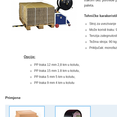
trakom bez portrebe p
paleta.
Tehničke karakeristi
Stroj za uvezivanje
Može koristi traku:
Tenzija zategnutosti
Težina stroja: 90 kg
Priključak: monofa
Opcije:
PP traka 12 mm 2,8 km u kolutu,
PP traka 15 mm 1.8 km u kolutu,
PP traka 5 mm 5 km u kolutu,
PP traka 9 mm 4 km u kolutu
Primjene