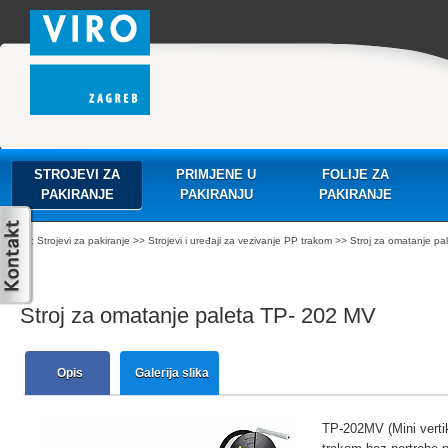
STROJEVI ZA
PRIMJENE U
FOLIJE ZA
PAKIRANJE
PAKIRANJU
PAKIRANJE
:
Strojevi za pakiranje
>>
Strojevi i uređaji za vezivanje PP trakom
>> Stroj za omatanje pa
Stroj za omatanje paleta TP- 202 MV
Opis
Galerija slika
TP-202MV (Mini vertika