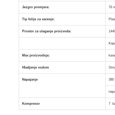
Jezgro promjera:
76 
Tip folije za varenje:
Plas
Prostor za ulaganje proizvoda:
144
Kapa
Max proizvodnja:
kara
Hladjenje vodom
Stro
Napajanje
380 
napa
Kompresor
7 b