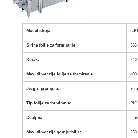
Model stroja:
ILP
Sirina folije za formiranje
385
Korak:
240
Max. dimenzije folije za formiranje
400
Jezgro promjera:
76 
Tip folije za formiranje:
RIG
Debljina:
max
Max. dimenzije gornje folije:
250