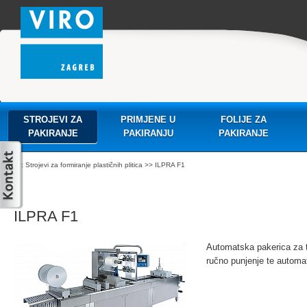
STROJEVI ZA
PRIMJENE U
FOLIJE ZA
PAKIRANJE
PAKIRANJU
PAKIRANJE
:
Strojevi za formiranje plastičnih plitica
>> ILPRA F1
ILPRA F1
Automatska pakerica za te
ručno punjenje te automat