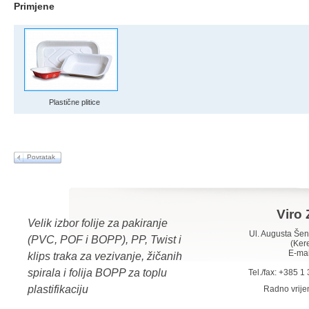
Primjene
Plastične plitice
Povratak
Viro 
Velik izbor folije za pakiranje
Ul. Augusta Š
(PVC, POF i BOPP), PP, Twist i
(Ker
E-mai
klips traka za vezivanje, žičanih
spirala i folija BOPP za toplu
Tel./fax: +385 
plastifikaciju
Radno vrij