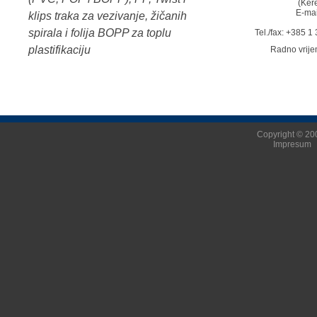
(Ker
E-mai
klips traka za vezivanje, žičanih
spirala i folija BOPP za toplu
Tel./fax: +385 
plastifikaciju
Radno vrij
Copyright © 200
Impresum