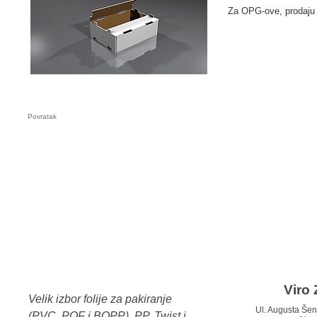
Za OPG-ove, prodaju n
Povratak
Viro 
Velik izbor folije za pakiranje
Ul. Augusta Š
(PVC, POF i BOPP), PP, Twist i