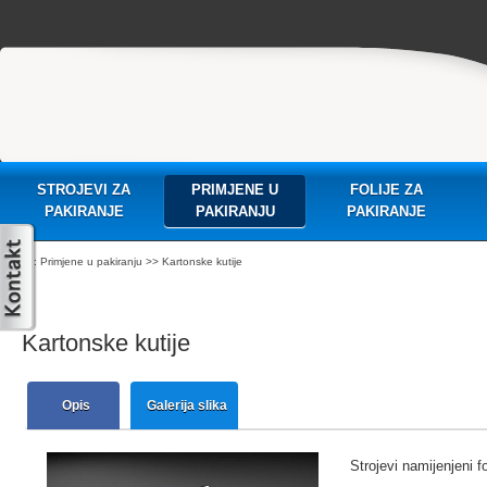
STROJEVI ZA
PRIMJENE U
FOLIJE ZA
PAKIRANJE
PAKIRANJU
PAKIRANJE
:
Primjene u pakiranju
>> Kartonske kutije
Kartonske kutije
Opis
Galerija slika
Strojevi namijenjeni f