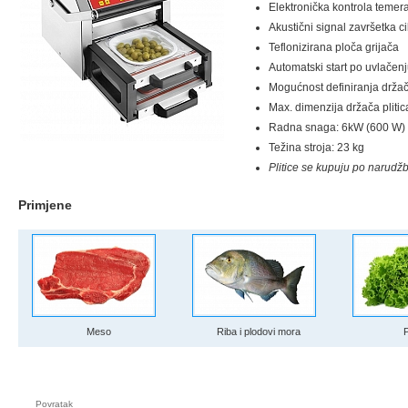
Elektronička kontrola temera
Akustični signal završetka c
Teflonizirana ploča grijača
Automatski start po uvlačenj
Mogućnost definiranja držača
Max. dimenzija držača plit
Radna snaga: 6kW (600 W) ,
Težina stroja: 23 kg
Plitice se kupuju po narudžb
Primjene
Meso
Riba i plodovi mora
Povratak