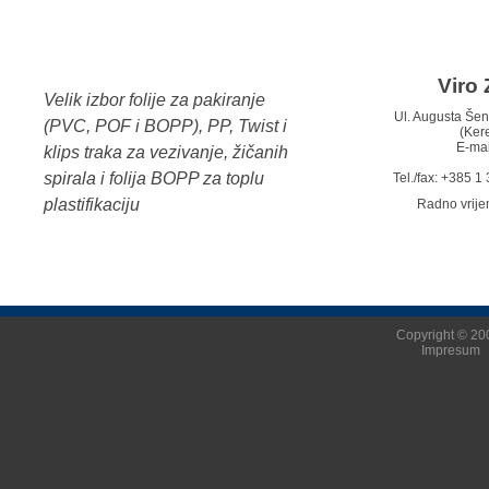
Viro 
Velik izbor folije za pakiranje
Ul. Augusta Š
(PVC, POF i BOPP), PP, Twist i
(Ker
E-mai
klips traka za vezivanje, žičanih
spirala i folija BOPP za toplu
Tel./fax: +385 
plastifikaciju
Radno vrij
Copyright © 200
Impresum