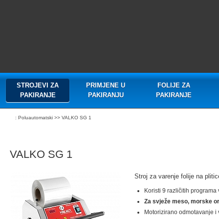
STROJEVI ZA
PRIMJENE U
FOLIJE ZA
PAKIRANJE
PAKIRANJU
PAKIRANJE
:
Poluautomatski
>> VALKO SG 1
VALKO SG 1
Stroj za varenje folije na pliti
Koristi 9 različitih programa
Za svježe meso, morske org
Motorizirano odmotavanje i v