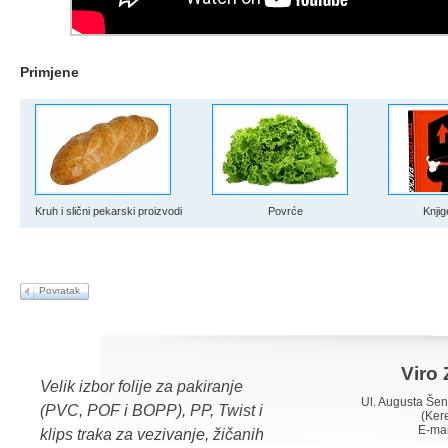
Primjene
Kruh i slični pekarski proizvodi
Povrće
Knjig
Povratak
Viro 
Velik izbor folije za pakiranje
Ul. Augusta Š
(PVC, POF i BOPP), PP, Twist i
(Ker
E-mai
klips traka za vezivanje, žičanih