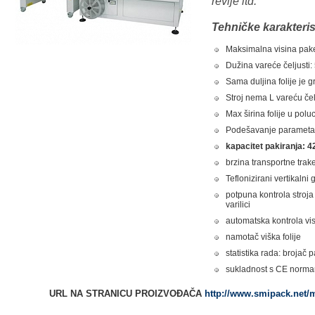
revije itd.
Tehničke karakteris
Maksimalna visina pak
Dužina vareće čeljusti
Sama duljina folije je 
Stroj nema L vareću čel
Max širina folije u pol
Podešavanje parametar
kapacitet pakiranja: 
brzina transportne tra
Teflonizirani vertikalni
potpuna kontrola stroj
varilici
automatska kontrola vis
namotač viška folije
statistika rada: brojač 
sukladnost s CE norma
URL NA STRANICU PROIZVOĐAČA
http://www.smipack.net/m