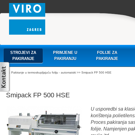
STROJEVI ZA
PRIMJENE U
FOLIJE ZA
PAKIRANJE
PAKIRANJU
PAKIRANJE
:
Pakiranje u termoskupljajuću foliju - automatski
>> Smipack FP 500 HSE
Smipack FP 500 HSE
U usporedbi sa klasi
korištenja polietilen
Proces pakiranja sas
folije. Namjenjen pak