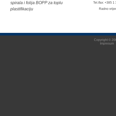
spirala i folija BOPP za toplu
Tel./fax: +385 
plastifikaciju
Radno vrij
Copyright © 200
Impresum