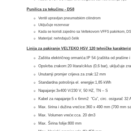
Punilica za tekućinu - DS8
Ventil upravljan pneumatskim cilindrom
Uključuje rezervoar
Kada se koristi zajedno sa Veltekovom VFFS pakirkom, DS
Materijal: nehrđajući čelik
Linija za pakiranje VELTEKO HSV 120 tehničke karakterist
Zaštita električnog ormarića:IP 54 (zaštita od prašine i
Opskrba zrakom:20 litara/ciklus (0,6 bar), uključuje zr
Unutarnji promjer crijeva za zrak:12 mm
Standardna potrošnja el. energije:1,85 kWh
Napajanje:3x400 V/230 V, 50 HZ, TN – S
Kabel za napajanje:5 x 6mm2 “Cu”, circ. osigurač 32 A
Max. širina i dužina vrećice:360 x 490 mm (700 mm s
Max. Volumen vreće:cca. 20 dm3
Max. Širina folije:800 mm