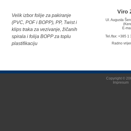
Viro 
Velik izbor folije za pakiranje
Ul. Augusta Š
(PVC, POF i BOPP), PP, Twist i
(Ker
E-mai
klips traka za vezivanje, žičanih
spirala i folija BOPP za toplu
Tel./fax: +385 
plastifikaciju
Radno vrij
Copyright © 200
Impresum