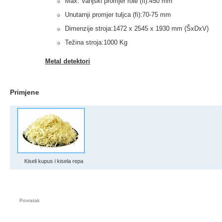
Max. Vanjski promjer role (fi):450 mm
Unutarnji promjer tuljca (fi):70-75 mm
Dimenzije stroja:1472 x 2545 x 1930 mm (ŠxDxV)
Težina stroja:1000 Kg
Metal detektori
Primjene
Kiseli kupus i kisela repa
Povratak