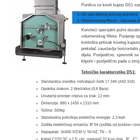
Punilica za kiseli kupus DS1 sas
Od specijalnog pužnog dozatora
Volumenskog filtera – karusela (ro
Koristeći specijalni pužni dozat
volumenskog filtera. Punjenje s
kontrolira pritisak kiselog kupu
prekidač zaustavlja horizontalni
dijela. Posljedično, spremnik se
klipom i posljedično pada u stroj
Tehničke karakteristike DS1:
Standardna izvedba: nehrđajući čelik 17 346 (AISI 316)
Opskrba zrakom: 2 litre/ciklus (0,6 Bara)
Unutarnji promjer crijeva za zrak: 12 mm
Dimenzije: 860 x 1450 x 1310 mm
Težina: 300kg
Standardna potrošnja električne energije: 2,3 kwh
Zaštita električnog ormarića: IP 54 (zaštita od prašine i izr
Napajanje: 3x400 V/230 V, 50 HZ, TN – S
Kabel CYSY 5C x 2,5: circ. osigurač 32 A sa char. „B“, „C“